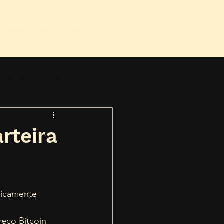
gurança
Blog
Contato
Criptoativos
rteira
nicamente 
eço Bitcoin 