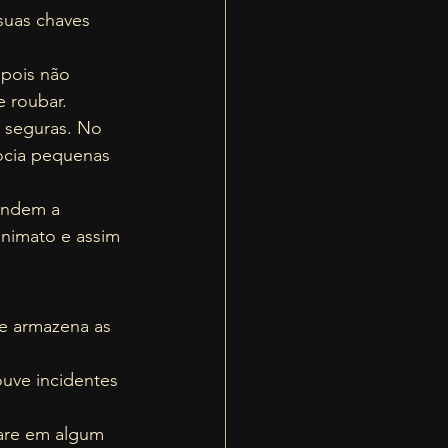
suas chaves 
 pois não 
 roubar.  
 seguras. No 
cia pequenas 
endem a 
nimato e assim 
ue armazena as 
uve incidentes 
ware em algum 