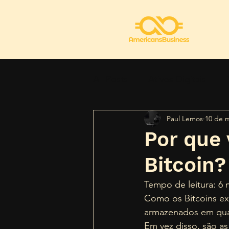
All Posts
Ativos Digitais
Paul Lemos
10 de m
Regulamentação
Segur
Por que 
Bitcoin?
Tempo de leitura: 6 
Como os Bitcoins ex
armazenados em qual
Em vez disso, são as