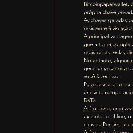
Bitcoinpaperwallet, 
própria chave privada
As chaves geradas p
resistente à violaçã
A principal vantagem
que a torna complet
registrar as teclas di
No entanto, alguns c
gerar uma carteira d
você fazer isso.  
Para descartar o ris
um sistema operacio
DVD.  
Além disso, uma vez 
executado offline, o
chaves. Por fim, us
Além disso, é impor