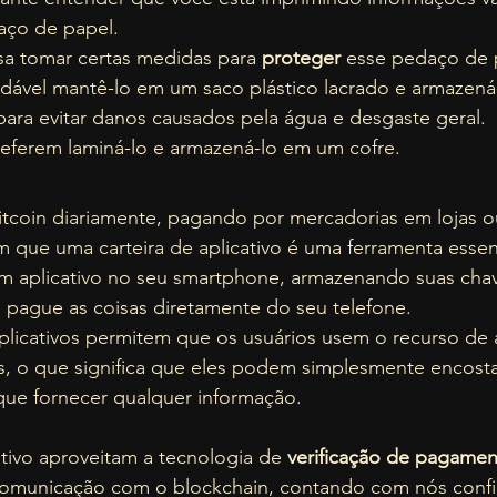
ço de papel.  
sa tomar certas medidas para 
proteger
 esse pedaço de 
ável mantê-lo em um saco plástico lacrado e armazená
para evitar danos causados ​​pela água e desgaste geral. 
eferem laminá-lo e armazená-lo em um cofre. 
tcoin diariamente, pagando por mercadorias em lojas 
que uma carteira de aplicativo é uma ferramenta essenc
m aplicativo no seu smartphone, armazenando suas chav
pague as coisas diretamente do seu telefone.  
aplicativos permitem que os usuários usem o recurso de
, o que significa que eles podem simplesmente encosta
que fornecer qualquer informação.
ativo aproveitam a tecnologia de 
verificação de pagame
omunicação com o blockchain, contando com nós confiáve