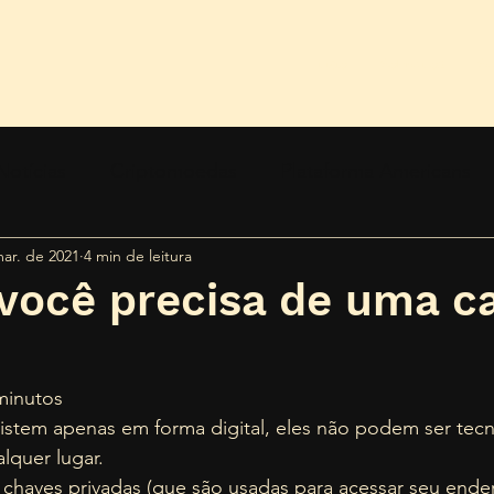
Início
Sobre nós
Se
Notícias
Criptomoedas
Plataforma Americans
ar. de 2021
4 min de leitura
ança
Tendências
você precisa de uma ca
minutos 
istem apenas em forma digital, eles não podem ser tec
quer lugar.  
 chaves privadas (que são usadas para acessar seu ender