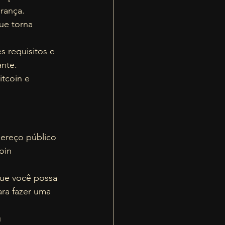
rança.  
ue torna 
s requisitos e 
nte. 
itcoin e 
ereço público 
oin 
que você possa 
ara fazer uma 
 