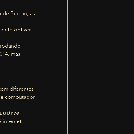
de Bitcoin, as 
mente obtiver 
s rodando 
2014, mas 
 
cem diferentes 
 de computador 
usuários 
internet.  