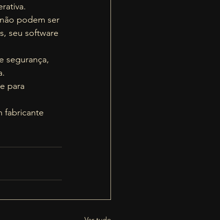
ativa.  
 não podem ser 
s, seu software 
e segurança, 
.  
e para 
 fabricante 
Ver tudo