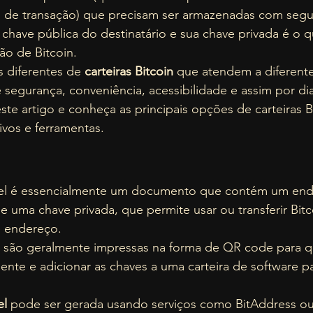
as de transação) que precisam ser armazenadas com segu
have pública do destinatário e sua chave privada é o q
ão de Bitcoin. 
s diferentes de 
carteiras Bitcoin
 que atendem a diferente
segurança, conveniência, acessibilidade e assim por dia
ste artigo e conheça as principais opções de carteiras B
ivos e ferramentas.
pel é essencialmente um documento que contém um end
 e uma chave privada, que permite usar ou transferir Bitc
 endereço.  
el são geralmente impressas na forma de QR code para 
amente e adicionar as chaves a uma carteira de software p
l 
pode ser gerada usando serviços como BitAddress ou