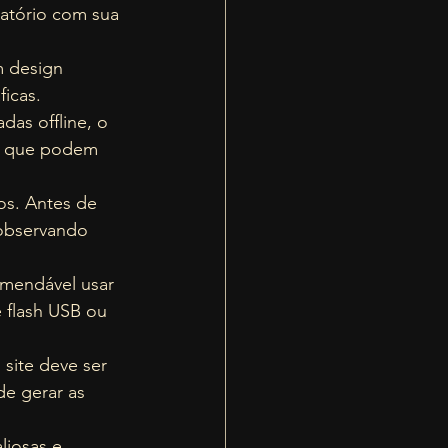
eatório com sua 
 design 
icas. 
as offline, o 
es que podem 
os. Antes de 
 observando 
omendável usar 
 flash USB ou 
site deve ser 
e gerar as 
liosas e 