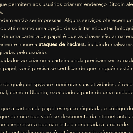
que permitem aos usuários criar um endereço Bitcoin al
.  
odem então ser impressas. Alguns serviços oferecem um
o ou até mesmo uma opção de solicitar etiquetas holográf
 de uma carteira de papel é que as chaves são armazenad
amente imune a 
ataques de hackers
, incluindo malwar
gitadas pelo usuário.  
uidados ao criar uma carteira ainda precisam ser tomad
e papel, você precisa se certificar de que ninguém está
co de qualquer spyware monitorar suas atividades, é rec
nal, como o Ubuntu, executado a partir de uma unidade
que a carteira de papel esteja configurada, o código do 
 que permite que você se desconecte da internet antes d
e uma impressora que não esteja conectada a uma rede. 
tante entender que você está imprimindo informações va