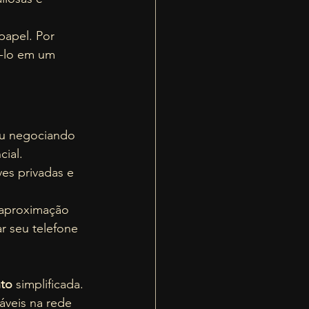
papel. Por 
-lo em um 
ou negociando 
ial. 
es privadas e 
 aproximação 
r seu telefone 
nto
 simplificada. 
is ​​na rede 