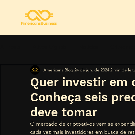
All Posts
Ativos Digitais
Notícias
Criptomo
Americans Blog
24 de jun. de 2024
2 min de leit
Regulamentação
Segurança
Tendências
Quer investir em 
Conheça seis pre
deve tomar
O mercado de criptoativos vem se expandin
cada vez mais investidores em busca de ret