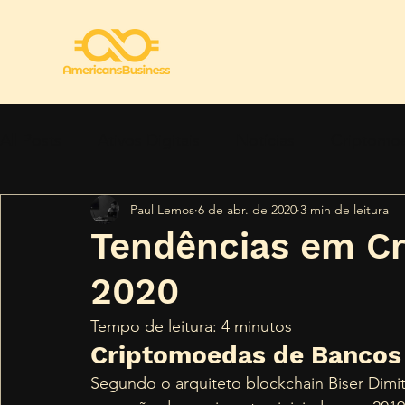
All Posts
Ativos Digitais
Notícias
Criptomo
Paul Lemos
6 de abr. de 2020
3 min de leitura
Regulamentação
Segurança
Tendências
Tendências em C
2020
Tempo de leitura: 4 minutos 
Criptomoedas de Bancos 
Segundo o arquiteto blockchain Biser Dimit