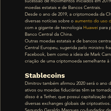
sucessão de movimentos iniciados em 2019
moedas estatais e de Bancos Centrais. 
Desde o ano de 2019, a criptomoeda da Chi
diversas notícias sobre o 
aumento do uso d
com a gigante de tecnologia 
Huawei
 para 
Banco Central da China.  
Outras moedas estatais e de bancos centr
Central Europeu, sugerida pelo ministro fr
Facebook, bem como a ideia de Mark Carne
criação de uma criptomoeda semelhante à 
Stablecoins
Dimitrov também afirmou 2020 será o ano d
ativos ou moedas fiduciárias têm se torna
disso é a Tether, que possui capitalização
diversas exchanges globais de criptoativos.
Segundo Geraldo Marques co-fundador da 