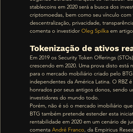
stablecoins em 2020 será a busca dos inves
criptomoedas, bem como seu vínculo com t
descentralização, privacidade, transparênc
comenta o investidor 
Oleg Spilka
 em artig
Tokenização de ativos rea
Em 2019 os Security Token Offerings (STOs
crescendo em 2020. Uma prova disto está 
para o mercado mobiliário criado pelo BTG
independentes da América Latina. O RBZ é 
honrados por seus antigos donos, sendo u
investidores do mundo todo.  
Porém, não é só o mercado imobiliário que
BTG também pretende estender esta inicia
rentabilidade em 2020 em um cenário de ju
comenta
 André Franco
, da Empiricus Rese