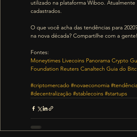
utilizado na plataforma Wiboo. Atualmente 
cadastrados. 
O que você acha das tendências para 2020
na nova década? Compartilhe com a gente
Fontes: 
Moneytimes
Livecoins
Panorama Crypto
Gu
Foundation
Reuters
Canaltech
Guia do Bitc
#criptomercado
#novaeconomia
#tendênci
#decentralização
#stablecoins
#startups