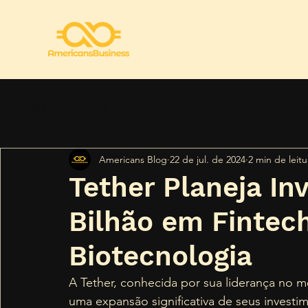
All Posts
Ativos Digitais
Notícias
Criptomo
Americans Blog
22 de jul. de 2024
2 min de leitu
Regulamentação
Segurança
Tendências
Tether Planeja In
Bilhão em Fintech
Biotecnologia
A Tether, conhecida por sua liderança no m
uma expansão significativa de seus investim