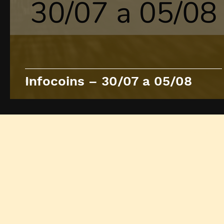
Infocoins – 30/07 a 05/08
Termos de condiçõ
AMERICANS INTERMEDIACOES
© 2026