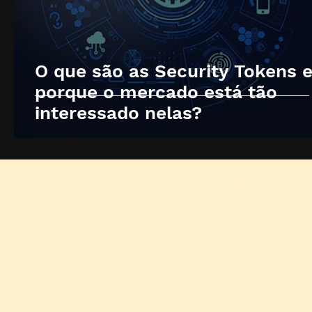
O que são as Security Tokens 
porque o mercado está tão
interessado nelas?
Termos de condiçõ
AMERICANS INTERMEDIACOES
© 2026