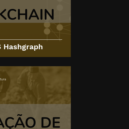
S Hashgraph
itura