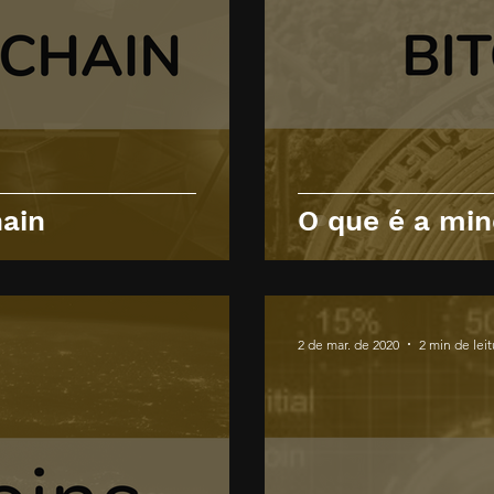
hain
O que é a min
2 de mar. de 2020
2 min de leit