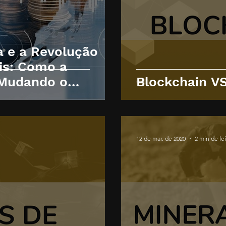
 e a Revolução
ais: Como a
 Mudando o
Blockchain V
i
12 de mar. de 2020
2 min de le