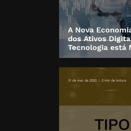
A Nova Economia
dos Ativos Digit
Tecnologia está
Mercado Finance
31 de mar. de 2020
2 min de leitura