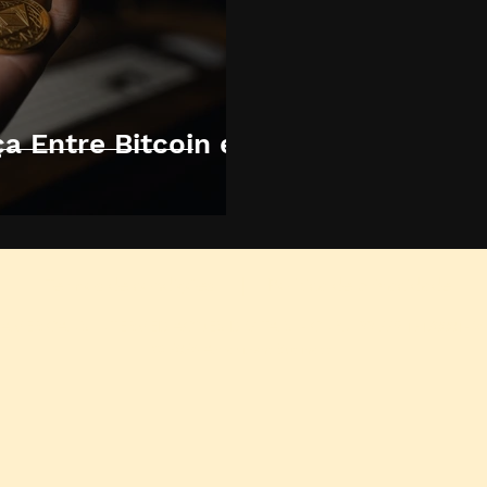
ça Entre Bitcoin e
Termos de condições
|
Política de privacidade
AMERICANS INTERMEDIACOES DIGITAIS - CNPJ: 33.229.171/0001-46
© 2026 AmericansBusiness