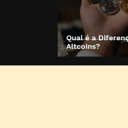
Qual é a Diferen
Altcoins?