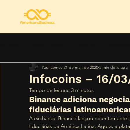
All Posts
Ativos Digitais
Notícias
Criptomo
Paul Lemos
21 de mar. de 2020
3 min de leitura
Regulamentação
Segurança
Tendências
Infocoins – 16/0
Tempo de leitura: 3 minutos 
Binance adiciona negoci
fiduciárias latinoameric
A exchange Binance lançou recentemente 
fiduciárias da América Latina. Agora, a plata