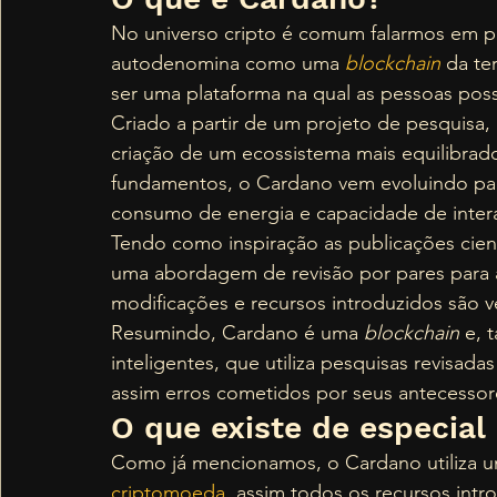
No universo cripto é comum falarmos em p
autodenomina como uma 
blockchain
 da te
ser uma plataforma na qual as pessoas possa
Criado a partir de um projeto de pesquisa,
criação de um ecossistema mais equilibrad
fundamentos, o Cardano vem evoluindo par
consumo de energia e capacidade de inter
Tendo como inspiração as publicações cien
uma abordagem de revisão por pares para a
modificações e recursos introduzidos são v
Resumindo, Cardano é uma 
blockchain
 e, 
inteligentes, que utiliza pesquisas revisada
assim erros cometidos por seus antecessor
O que existe de especial
Como já mencionamos, o Cardano utiliza u
criptomoeda
, assim todos os recursos intr