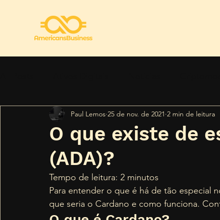
All Posts
Ativos Digitais
Notícias
Criptomo
Paul Lemos
25 de nov. de 2021
2 min de leitura
Regulamentação
Segurança
Tendências
O que existe de e
(ADA)?
Tempo de leitura: 2 minutos 
Para entender o que é há de tão especial 
que seria o Cardano e como funciona. Conti
O que é Cardano? 