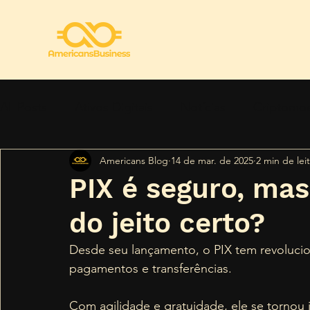
All Posts
Ativos Digitais
Notícias
Criptomo
Americans Blog
14 de mar. de 2025
2 min de lei
Regulamentação
Segurança
Tendências
PIX é seguro, ma
do jeito certo?
Desde seu lançamento, o PIX tem revolucio
pagamentos e transferências. 
Com agilidade e gratuidade, ele se tornou 