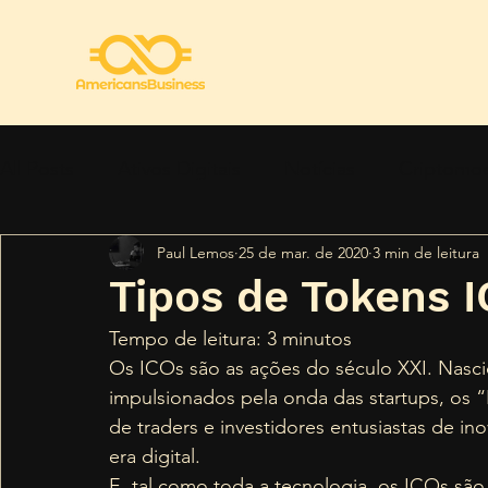
All Posts
Ativos Digitais
Notícias
Criptomo
Paul Lemos
25 de mar. de 2020
3 min de leitura
Regulamentação
Segurança
Tendências
Tipos de Tokens 
Tempo de leitura: 3 minutos 
Os ICOs são as ações do século XXI. Nasci
impulsionados pela onda das startups, os
de traders e investidores entusiastas de i
era digital. 
E, tal como toda a tecnologia, os ICOs são